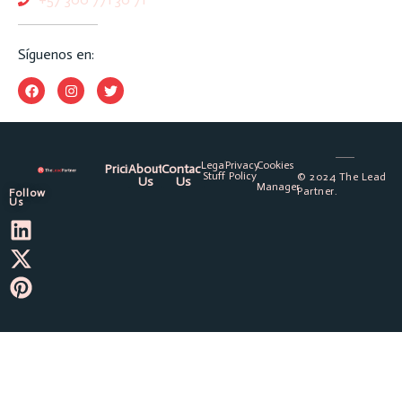
Síguenos en:
Legal
Privacy
Cookies
Pricing
About
Contact
Stuff
Policy
© 2024 The Lead
Us
Us
Manager
Partner.
Follow
Us