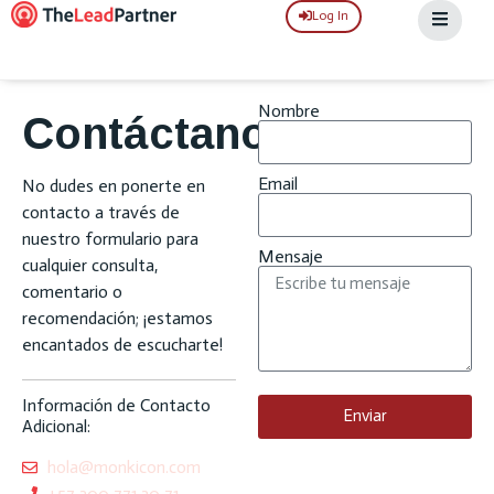
Log In
Nombre
Contáctanos
Email
No dudes en ponerte en
contacto a través de
nuestro formulario para
Mensaje
cualquier consulta,
comentario o
recomendación; ¡estamos
encantados de escucharte!
Información de Contacto
Enviar
Adicional:
hola@monkicon.com
+57 300 771 30 71